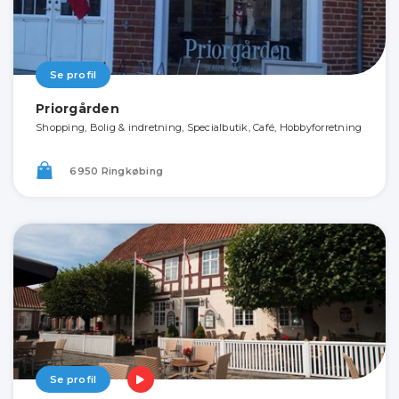
Se profil
Priorgården
Shopping, Bolig & indretning, Specialbutik, Café, Hobbyforretning
6950 Ringkøbing
Se profil