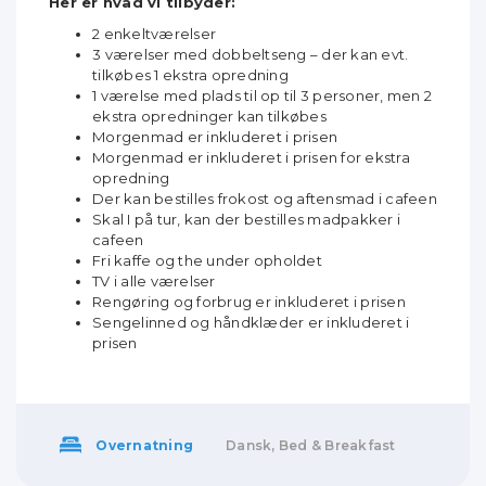
Her er hvad vi tilbyder:
2 enkeltværelser
3 værelser med dobbeltseng – der kan evt.
tilkøbes 1 ekstra opredning
1 værelse med plads til op til 3 personer, men 2
ekstra opredninger kan tilkøbes
Morgenmad er inkluderet i prisen
Morgenmad er inkluderet i prisen for ekstra
opredning
Der kan bestilles frokost og aftensmad i cafeen
Skal I på tur, kan der bestilles madpakker i
cafeen
Fri kaffe og the under opholdet
TV i alle værelser
Rengøring og forbrug er inkluderet i prisen
Sengelinned og håndklæder er inkluderet i
prisen
Overnatning
Dansk, Bed & Breakfast