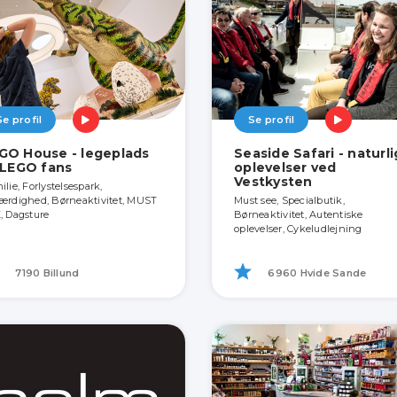
Se profil
Se profil
GO House - legeplads
Seaside Safari - naturl
l LEGO fans
oplevelser ved
Vestkysten
lie, Forlystelsespark,
ærdighed, Børneaktivitet, MUST
Must see, Specialbutik,
, Dagsture
Børneaktivitet, Autentiske
oplevelser, Cykeludlejning
7190 Billund
6960 Hvide Sande