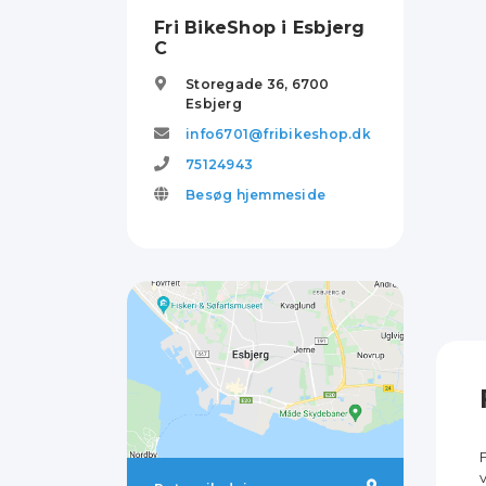
Fri BikeShop i Esbjerg
C
Storegade 36,
6700
Esbjerg
info6701@fribikeshop.dk
75124943
Besøg hjemmeside