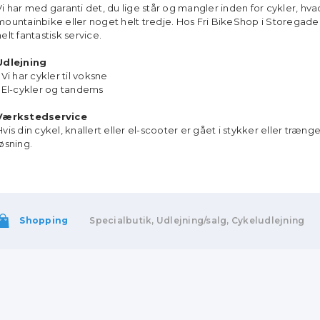
Vi har med garanti det, du lige står og mangler inden for cykler, hva
mountainbike eller noget helt tredje. Hos Fri BikeShop i Storegad
helt fantastisk service.
Udlejning
• Vi har cykler til voksne
• El-cykler og tandems
Værkstedservice
Hvis din cykel, knallert eller el-scooter er gået i stykker eller trænger
løsning.
Shopping
Specialbutik, Udlejning/salg, Cykeludlejning