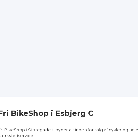
Fri BikeShop i Esbjerg C
Fri BikeShop i Storegade tilbyder alt inden for salg af cykler og udle
værkstedservice.