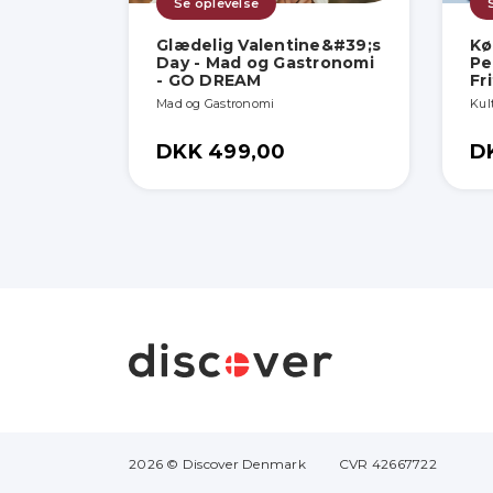
Se oplevelse
Glædelig Valentine&#39;s
Kø
Day - Mad og Gastronomi
Pe
- GO DREAM
Fr
Mad og Gastronomi
Kult
DKK 499,00
D
2026 © Discover Denmark
CVR 42667722