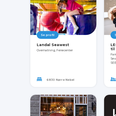
Se profil
Landal Seawest
LE
ti
Overnatning, Feriecenter
Fami
Sev
SEE
6830 Nørre Nebel