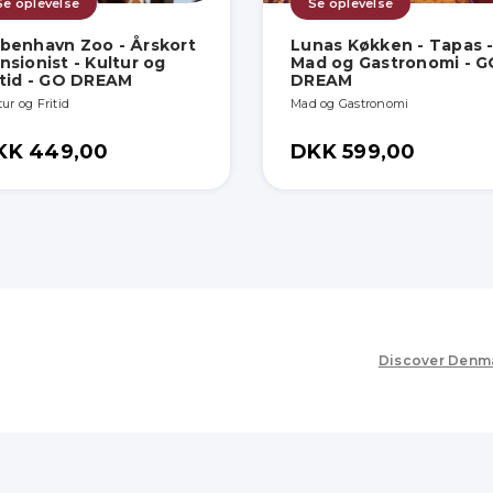
Se oplevelse
Se oplevelse
benhavn Zoo - Årskort
Lunas Køkken - Tapas 
nsionist - Kultur og
Mad og Gastronomi - G
itid - GO DREAM
DREAM
ur og Fritid
Mad og Gastronomi
KK 449,00
DKK 599,00
Discover Denm