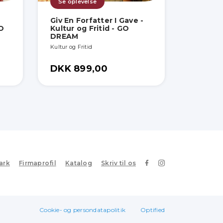
Se oplevelse
-
Giv En Forfatter I Gave -
O
Kultur og Fritid - GO
DREAM
Kultur og Fritid
DKK 899,00
ark
Firmaprofil
Katalog
Skriv til os
Cookie- og persondatapolitik
Optified