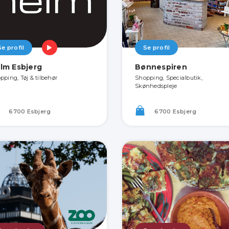
Se profil
Se profil
lm Esbjerg
Bønnespiren
pping, Tøj & tilbehør
Shopping, Specialbutik,
Skønhedspleje
6700 Esbjerg
6700 Esbjerg