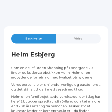
Beskrivelse
Video
Helm Esbjerg
Som en del af Broen Shopping på Exnergade 20,
finder du lædervarebutikken Helm. Helm er en
indbydende forretning med kvalitet på hylderne.
Vores personale er smilende, venlige og passioneret,
og det står altid klart med vejledning til dig!
Helm er en familieejet lædervarekæde, der i dag har
hele 12 butikker spredt rundt i Jylland og intet mindre
end 200 års erfaring fra branchen. Tasker af det
lækreste læder er kerneproduktet – du finder