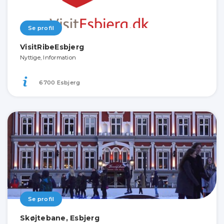
Se profil
VisitRibeEsbjerg
Nyttige, Information
6700 Esbjerg
Se profil
Skøjtebane, Esbjerg