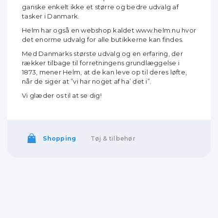
ganske enkelt ikke et større og bedre udvalg af
tasker i Danmark.
Helm har også en webshop kaldet www.helm.nu hvor
det enorme udvalg for alle butikkerne kan findes.
Med Danmarks største udvalg og en erfaring, der
rækker tilbage til forretningens grundlæggelse i
1873, mener Helm, at de kan leve op til deres løfte,
når de siger at ”vi har noget af ha’ det i”.
Vi glæder os til at se dig!
Shopping
Tøj & tilbehør