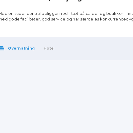
Med en super central beliggenhed - tæt på caféer og butikker - find
med gode faciliteter, god service og har særdeles konkurrencedyg
Overnatning
Hotel