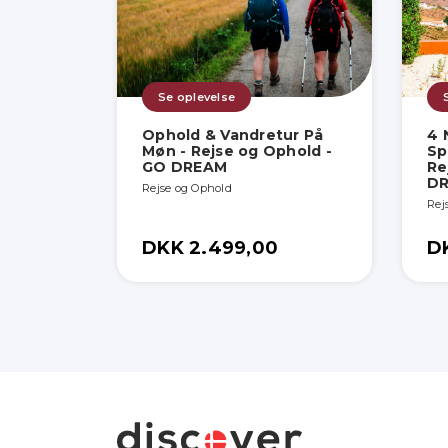
Se oplevelse
Ophold & Vandretur På
4 
Møn - Rejse og Ophold -
Sp
GO DREAM
Re
D
Rejse og Ophold
Rej
DKK 2.499,00
D