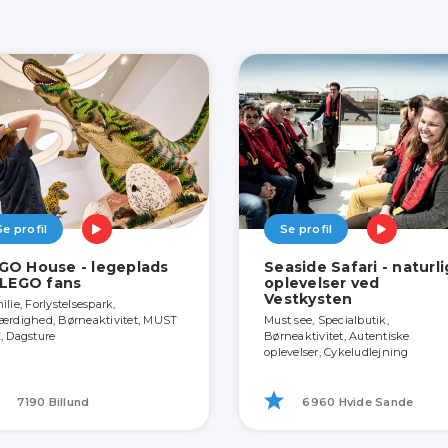
Se profil
Se profil
GO House - legeplads
Seaside Safari - naturl
l LEGO fans
oplevelser ved
Vestkysten
lie, Forlystelsespark,
ærdighed, Børneaktivitet, MUST
Must see, Specialbutik,
, Dagsture
Børneaktivitet, Autentiske
oplevelser, Cykeludlejning
7190 Billund
6960 Hvide Sande