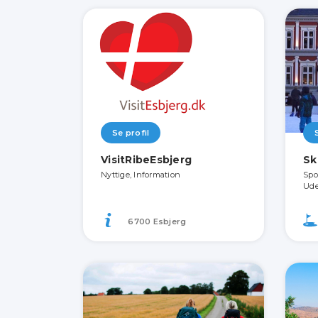
Se profil
VisitRibeEsbjerg
Sk
Nyttige, Information
Spo
Ude
6700 Esbjerg