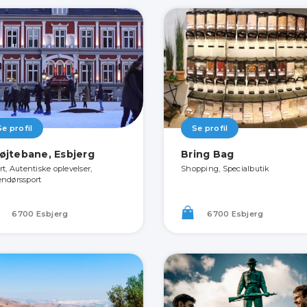
Se profil
Se profil
øjtebane, Esbjerg
Bring Bag
rt, Autentiske oplevelser,
Shopping, Specialbutik
ndørssport
6700 Esbjerg
6700 Esbjerg