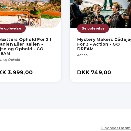
Se oplevelse
Se oplevelse
Nætters Ophold For 2 I
Mystery Makers Gådeja
anien Eller Italien -
For 3 - Action - GO
jse og Ophold - GO
DREAM
REAM
Action
se og Ophold
KK 3.999,00
DKK 749,00
Discover Denm