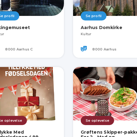
Se profil
Se profil
kingemuseet
Aarhus Domkirke
tur
Kultur
8000 Aarhus C
8000 Aarhus
Se oplevelse
Se oplevelse
llykke Med
Grøftens Skipper-pakk