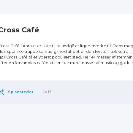
Cross Café
Cross Café i Aarhus er ikke til at undgå at ligge mærke til. Dens me
den spanske trappe samtidig med at det er den første i rækken af 
gør Cross Café til et yderst populært sted. Her er masser af stem
aftenen forvandles caféen til en bar med masser af musik og gode 
Spisesteder
Café