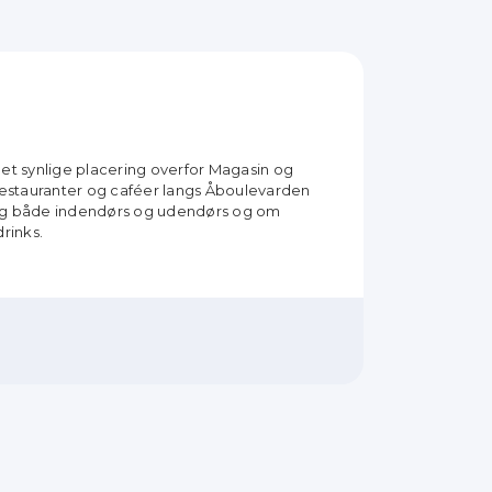
get synlige placering overfor Magasin og
restauranter og caféer langs Åboulevarden
ning både indendørs og udendørs og om
drinks.