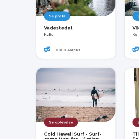
Se profil
Vadestedet
Vi
Kultur
Kul
8000 Aarhus
Se oplevelse
Cold Hawaii Surf - Surf-
Ti