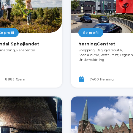
Se profil
Se profil
ndal Søhøjlandet
herningCentret
rnatning, Feriecenter
Shopping, Dagligvarebutik,
Specialbutik, Restaurant, Legelan
Underholdning
8883 Gjern
7400 Herning