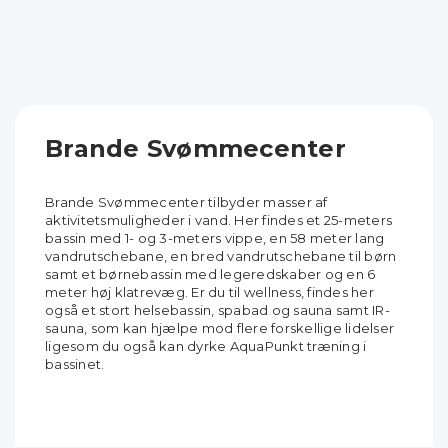
Brande Svømmecenter
Brande Svømmecenter tilbyder masser af
aktivitetsmuligheder i vand. Her findes et 25-meters
bassin med 1- og 3-meters vippe, en 58 meter lang
vandrutschebane, en bred vandrutschebane til børn
samt et børnebassin med legeredskaber og en 6
meter høj klatrevæg. Er du til wellness, findes her
også et stort helsebassin, spabad og sauna samt IR-
sauna, som kan hjælpe mod flere forskellige lidelser
ligesom du også kan dyrke AquaPunkt træning i
bassinet.