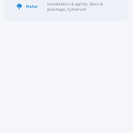
Hundeskov & agility, Skov &
Natur
plantage, Cykelrute