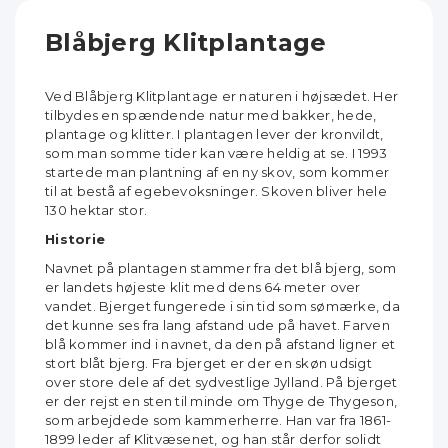
Blåbjerg Klitplantage
Ved Blåbjerg Klitplantage er naturen i højsædet. Her
tilbydes en spændende natur med bakker, hede,
plantage og klitter. I plantagen lever der kronvildt,
som man somme tider kan være heldig at se. I 1993
startede man plantning af en ny skov, som kommer
til at bestå af egebevoksninger. Skoven bliver hele
130 hektar stor.
Historie
Navnet på plantagen stammer fra det blå bjerg, som
er landets højeste klit med dens 64 meter over
vandet. Bjerget fungerede i sin tid som sømærke, da
det kunne ses fra lang afstand ude på havet. Farven
blå kommer ind i navnet, da den på afstand ligner et
stort blåt bjerg. Fra bjerget er der en skøn udsigt
over store dele af det sydvestlige Jylland. På bjerget
er der rejst en sten til minde om Thyge de Thygeson,
som arbejdede som kammerherre. Han var fra 1861-
1899 leder af Klitvæsenet, og han står derfor solidt