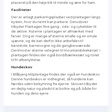
placeret på den høje klit til minde og ære for ham.
Faciliteter
Der er anlagt parkeringspladser ved plantagen langs
kysten, hvor du nemt kan parkere. Derudover
tilbyder Plantagen fine gang-, ride- og cykelstier til
de aktive. Ruterne i plantagen er afmærket med
farver. Dog er mange af stierne smalle og en smule
ujævne, og de kan derfor ikke anbefales til
kørestole, barnevogne og de gangbesværede.
Derimod er stierne velegnet til mountainbikekørsel. I
plantagen findes der også bord/bænkesæt og toilet
til fri afbenyttelse.
Hundeskov
I Blåbjerg klitplantage findes der også en hundeskov.
Denne hundeskov er indhegnet, så hundene kan
færdes uden bekymring fra ejerne. Skoven tilbyder
en dejlig natur og plads til at boltre sig på, både for
hunden og dens ejere.