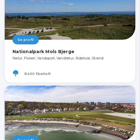
Se profil
Nationalpark Mols Bjerge
Natur, Fiskeri, Vandsport, Vandretur, Rideture, Strand
8400 Ebeltoft