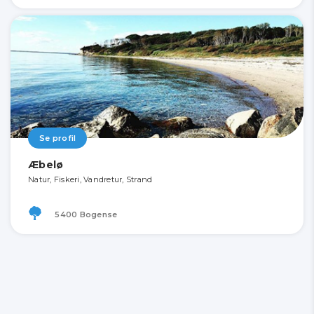
Se profil
Æbelø
Natur, Fiskeri, Vandretur, Strand
5400 Bogense