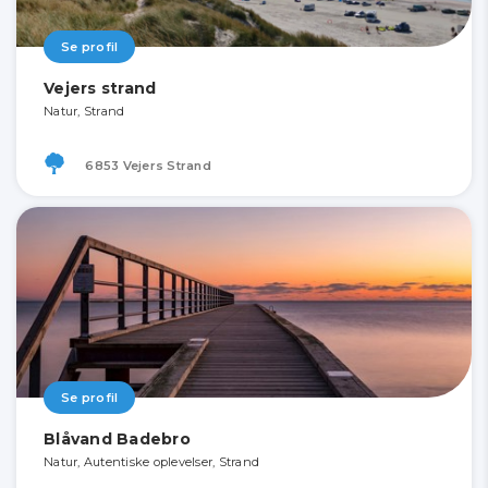
Se profil
Vejers strand
Natur, Strand
6853 Vejers Strand
Se profil
Blåvand Badebro
Natur, Autentiske oplevelser, Strand