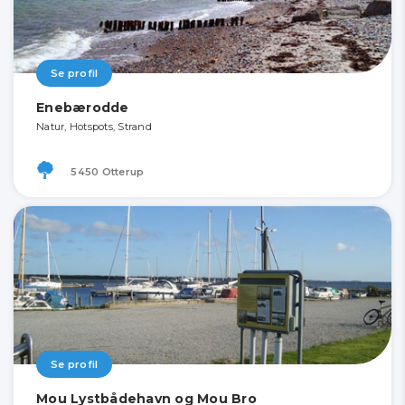
Se profil
Enebærodde
Natur, Hotspots, Strand
5450 Otterup
Se profil
Mou Lystbådehavn og Mou Bro