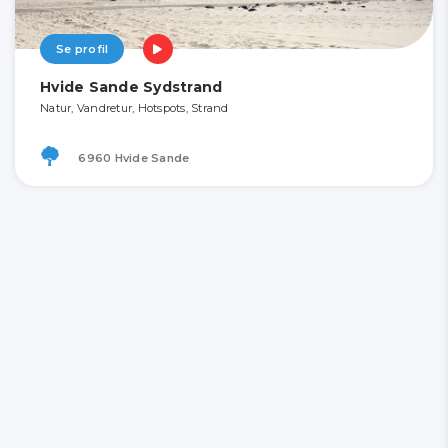
Se profil
Hvide Sande Sydstrand
Natur, Vandretur, Hotspots, Strand
6960 Hvide Sande