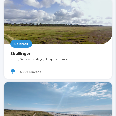
Se profil
Skallingen
Natur, Skov & plantage, Hotspots, Strand
6857 Blåvand