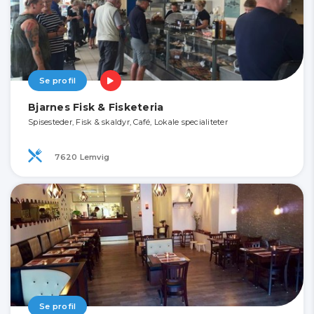
Se profil
Bjarnes Fisk & Fisketeria
Spisesteder, Fisk & skaldyr, Café, Lokale specialiteter
7620 Lemvig
Se profil