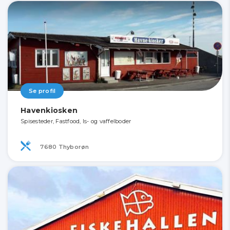
Se profil
Havenkiosken
Spisesteder, Fastfood, Is- og vaffelboder
7680 Thyborøn