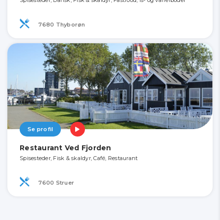
Spisesteder, Dansk, Fisk & skaldyr, Fastfood, Is- og vaffelboder
7680 Thyborøn
Se profil
Restaurant Ved Fjorden
Spisesteder, Fisk & skaldyr, Café, Restaurant
7600 Struer