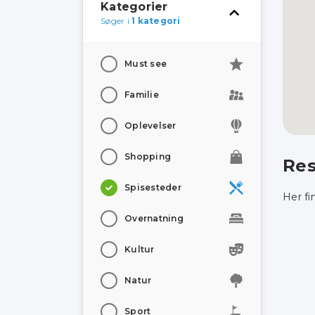
Kategorier
Søger i
1 kategori
Must see
Familie
Oplevelser
Shopping
Res
Spisesteder
Her fi
Overnatning
Kultur
Natur
Sport