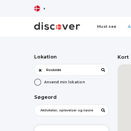
Must see
A
Lokation
Kort
Anvend min lokation
Søgeord