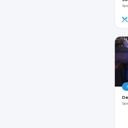
Spi
De
Spi