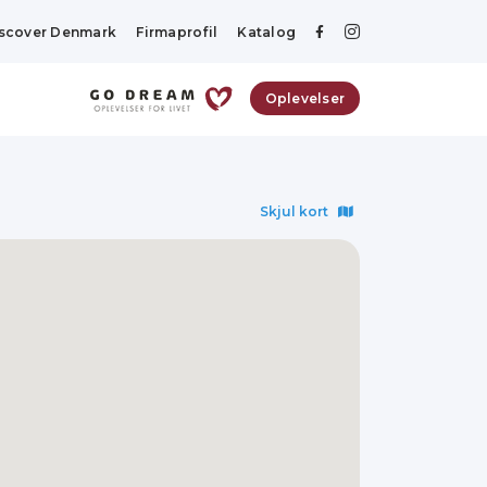
scover Denmark
Firmaprofil
Katalog
Oplevelser
Skjul kort