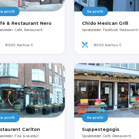
Se profil
Se profil
fé & Restaurant Nero
Chido Mexican Grill
sesteder, Café, Restaurant
Spisesteder, Fastfood, Restaurant
8000 Aarhus C
8000 Aarhus C
Se profil
Se profil
staurant Carlton
Suppestegogis
esteder, Fisk & skaldyr,
Spisesteder, Café, Restaurant