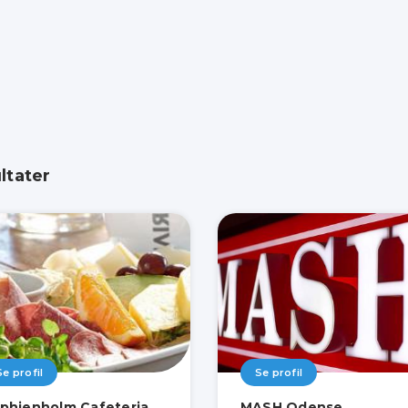
ltater
Se profil
Se profil
phienholm Cafeteria
MASH Odense