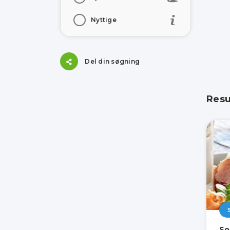
Nyttige
Del din søgning
Resu
So