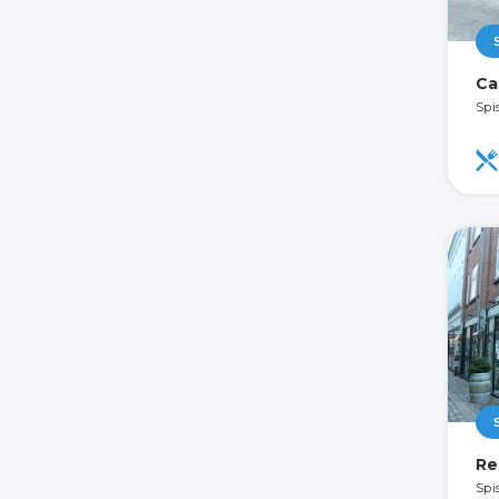
Ca
Spi
Re
Spis