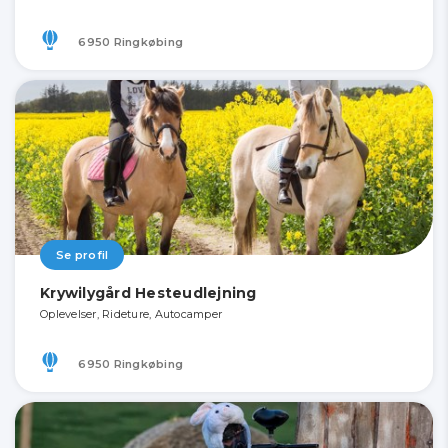
6950 Ringkøbing
Se profil
Krywilygård Hesteudlejning
Oplevelser, Rideture, Autocamper
6950 Ringkøbing