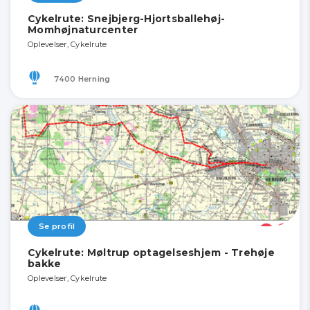
Cykelrute: Snejbjerg-Hjortsballehøj-
Momhøjnaturcenter
Oplevelser, Cykelrute
7400 Herning
Se profil
Cykelrute: Møltrup optagelseshjem - Trehøje
bakke
Oplevelser, Cykelrute