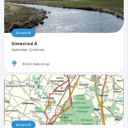
Se profil
Simested Å
Oplevelser, Cykelrute
9620 Aalestrup
Se profil