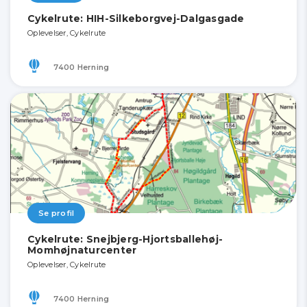
Cykelrute: HIH-Silkeborgvej-Dalgasgade
Oplevelser, Cykelrute
7400 Herning
Se profil
Cykelrute: Snejbjerg-Hjortsballehøj-
Momhøjnaturcenter
Oplevelser, Cykelrute
7400 Herning