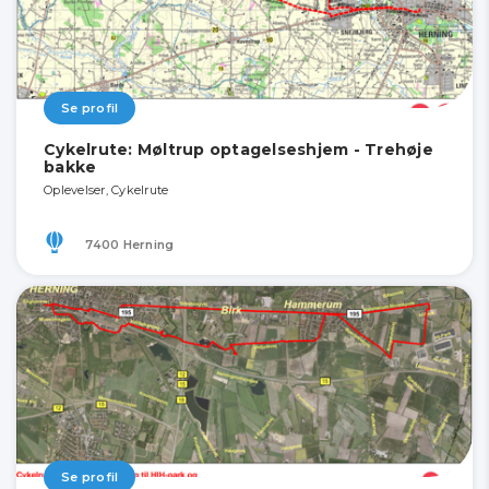
Se profil
Cykelrute: Møltrup optagelseshjem - Trehøje
bakke
Oplevelser, Cykelrute
7400 Herning
Se profil