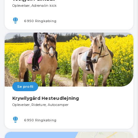
Oplevelser, Adrenalin kick
6950 Ringkøbing
Se profil
Krywilygård Hesteudlejning
Oplevelser, Rideture, Autocamper
6950 Ringkøbing