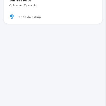
Simested Å
Oplevelser, Cykelrute
9620 Aalestrup