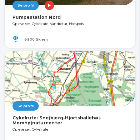
Se profil
Pumpestation Nord
Oplevelser, Cykelrute, Vandretur, Hotspots
6900 Skjern
Se profil
Cykelrute: Snejbjerg-Hjortsballehøj-
Momhøjnaturcenter
Oplevelser, Cykelrute