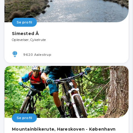
Se profil
Simested Å
Oplevelser, Cykelrute
9620 Aalestrup
Se profil
Mountainbikerute, Hareskoven - København