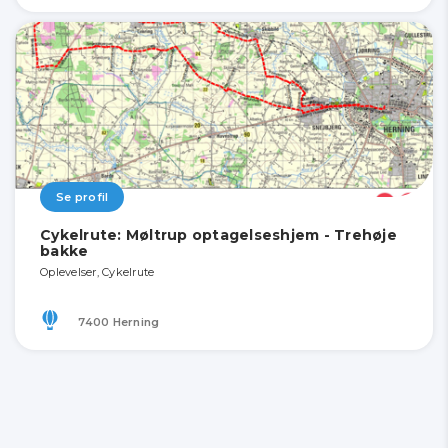
Se profil
Cykelrute: Møltrup optagelseshjem - Trehøje
bakke
Oplevelser, Cykelrute
7400 Herning