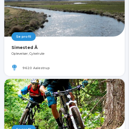
Se profil
Simested Å
Oplevelser, Cykelrute
9620 Aalestrup