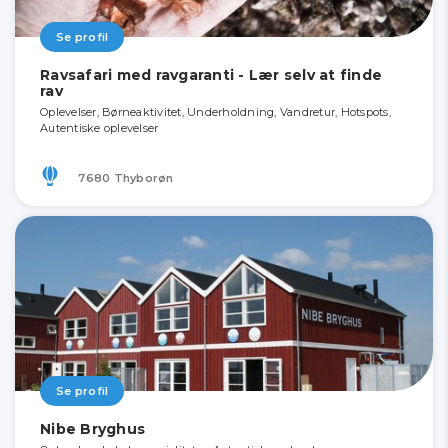
Se profil
Ravsafari med ravgaranti - Lær selv at finde
rav
Oplevelser, Børneaktivitet, Underholdning, Vandretur, Hotspots,
Autentiske oplevelser
7680 Thyborøn
Se profil
Nibe Bryghus