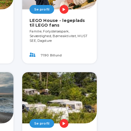
Se profil
LEGO House - legeplads
til LEGO fans
Familie, Forlystelsespark,
Seværdighed, Børneaktivitet, MUST
SEE, Dagsture
7190 Billund
Se profil