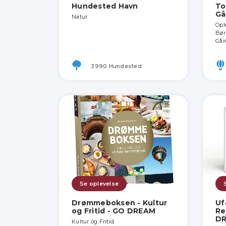
Hundested Havn
To
Gå
Natur
Opl
Børn
Går
3990 Hundested
Se oplevelse
Drømmeboksen - Kultur
Uf
og Fritid - GO DREAM
Re
D
Kultur og Fritid