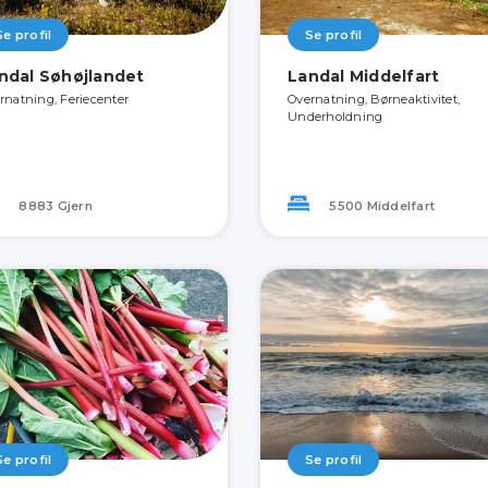
Se profil
Se profil
ndal Søhøjlandet
Landal Middelfart
rnatning, Feriecenter
Overnatning, Børneaktivitet,
Underholdning
8883 Gjern
5500 Middelfart
Se profil
Se profil