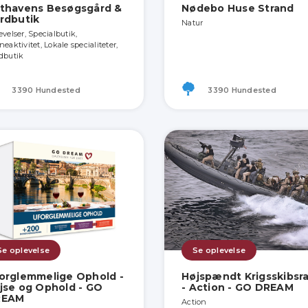
thavens Besøgsgård &
Nødebo Huse Strand
rdbutik
Natur
evelser, Specialbutik,
eaktivitet, Lokale specialiteter,
dbutik
3390 Hundested
3390 Hundested
Se oplevelse
Se oplevelse
orglemmelige Ophold -
Højspændt Krigsskibsr
jse og Ophold - GO
- Action - GO DREAM
REAM
Action