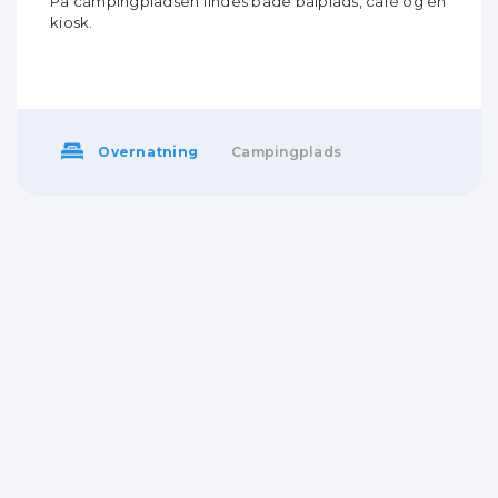
På campingpladsen findes både bålplads, café og en
kiosk.
Overnatning
Campingplads