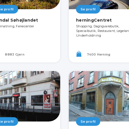
Se profil
Se profil
ndal Søhøjlandet
herningCentret
rnatning, Feriecenter
Shopping, Dagligvarebutik,
Specialbutik, Restaurant, Legelan
Underholdning
8883 Gjern
7400 Herning
Se profil
Se profil