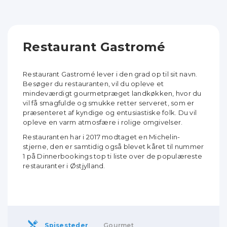
Restaurant Gastromé
Restaurant Gastromé lever i den grad op til sit navn.
Besøger du restauranten, vil du opleve et
mindeværdigt gourmetpræget landkøkken, hvor du
vil få smagfulde og smukke retter serveret, som er
præsenteret af kyndige og entusiastiske folk. Du vil
opleve en varm atmosfære i rolige omgivelser.
Restauranten har i 2017 modtaget en Michelin-
stjerne, den er samtidig også blevet kåret til nummer
1 på Dinnerbookings top ti liste over de populæreste
restauranter i Østjylland.
Spisesteder
Gourmet