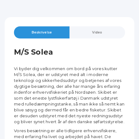
Beskrivelse
Video
M/S Solea
Vi byder dig velkommen om bord på vores kutter
M/S Solea, der er udstyret med alt i moderne
teknologi og sikkerhedsudstyr og betjenes af vores
dygtige besætning, der alle har mange års erfaring
indenfor erhvervsfiskeriet på Nordsøen. Skibet er
som det eneste lystfiskerfartøj i Danmark udstyret
med rulledæmpningstanke, så man ikke så nemt kan
blive søsyg og dermed får en bedre fisketur. Skibet
er desuden udstyret med det nyeste redningsudstyr
og bliver synet hvert år af den danske søfartsstyrelse.
Vores besætning er alle tidligere erhvervsfiskere,
med erfaring fra livet og arbejdet på havet. De