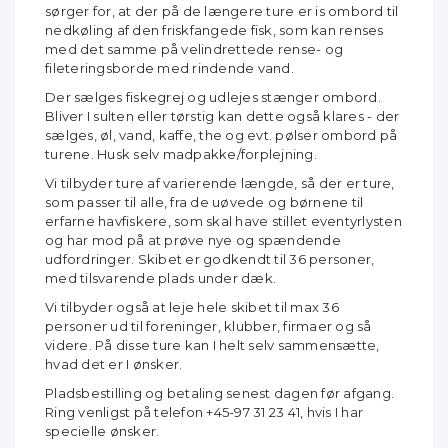
sørger for, at der på de længere ture er is ombord til
nedkøling af den friskfangede fisk, som kan renses
med det samme på velindrettede rense- og
fileteringsborde med rindende vand.
Der sælges fiskegrej og udlejes stænger ombord.
Bliver I sulten eller tørstig kan dette også klares - der
sælges, øl, vand, kaffe, the og evt. pølser ombord på
turene. Husk selv madpakke/forplejning.
Vi tilbyder ture af varierende længde, så der er ture,
som passer til alle, fra de uøvede og børnene til
erfarne havfiskere, som skal have stillet eventyrlysten
og har mod på at prøve nye og spændende
udfordringer. Skibet er godkendt til 36 personer,
med tilsvarende plads under dæk.
Vi tilbyder også at leje hele skibet til max 36
personer ud til foreninger, klubber, firmaer og så
videre. På disse ture kan I helt selv sammensætte,
hvad det er I ønsker.
Pladsbestilling og betaling senest dagen før afgang.
Ring venligst på telefon +45-97 31 23 41, hvis I har
specielle ønsker.