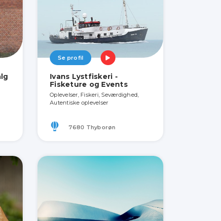
Se profil
lg
Ivans Lystfiskeri -
Fisketure og Events
Oplevelser, Fiskeri, Seværdighed,
Autentiske oplevelser
7680 Thyborøn