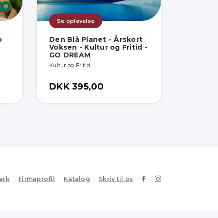
Se oplevelse
o
Den Blå Planet - Årskort
Voksen - Kultur og Fritid -
GO DREAM
Kultur og Fritid
DKK 395,00
ark
Firmaprofil
Katalog
Skriv til os