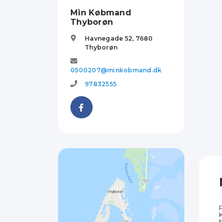
Min Købmand
Thyborøn
Havnegade 52,
7680
Thyborøn
0500207@minkobmand.dk
97832555