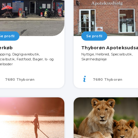
Se profil
Se profil
rkøb
Thyborøn Apoteksudsa
pping, Dagligvarebutik,
Nyttige, Helbred, Specialbutik,
cialbutik, Fastfood, Bager, Is- og
Skønhedspleje
felboder
7680 Thyborøn
7680 Thyborøn