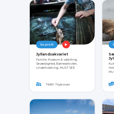
Se profil
Jyllandsakvariet
Sæ
Jy
Familie, Museum & udstilling,
Seværdighed, Børneaktivitet,
Kul
Underholdning, MUST SEE
Hot
MU
7680 Thyborøn