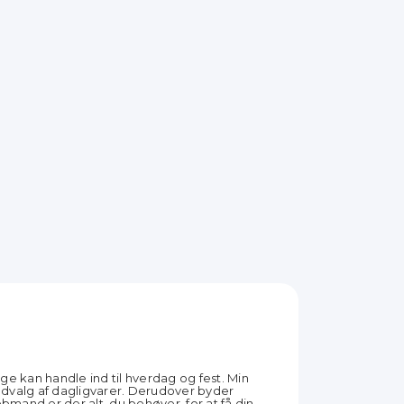
e kan handle ind til hverdag og fest. Min
 udvalg af dagligvarer. Derudover byder
bmand er der alt, du behøver, for at få din