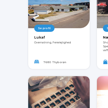
Se profil
Lukaf
Næ
Overnatning, Ferielejlighed
Sho
Spe
vaf
7680 Thyborøn