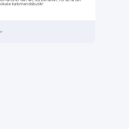
in lokale købmandsbutik!
er