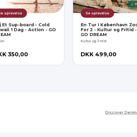
Se oplevelse
Se oplevelse
j Et Sup-board - Cold
En Tur I København Zo
waii 1 Dag - Action - GO
For 2 - Kultur og Fritid -
REAM
GO DREAM
ion
Kultur og Fritid
KK 350,00
DKK 499,00
Discover Denm