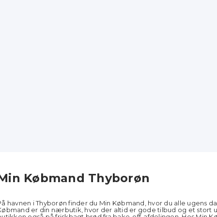
Min Købmand Thyborøn
På havnen i Thyborøn finder du Min Købmand, hvor du alle ugens dag
Købmand er din nærbutik, hvor der altid er gode tilbud og et stort
butikken også på friskbagt brød fra bake-off-afdelingen. Hos Min Kø