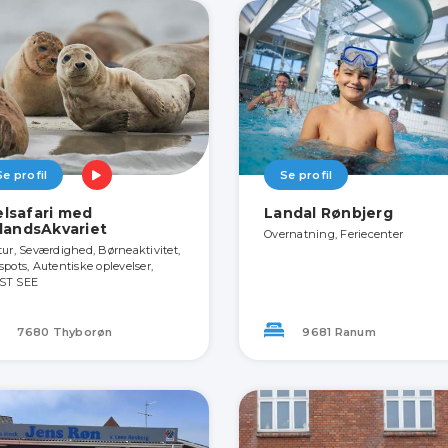
Se profil
Se profil
lsafari med
Landal Rønbjerg
llandsAkvariet
Overnatning, Feriecenter
tur, Seværdighed, Børneaktivitet,
spots, Autentiske oplevelser,
ST SEE
7680 Thyborøn
9681 Ranum