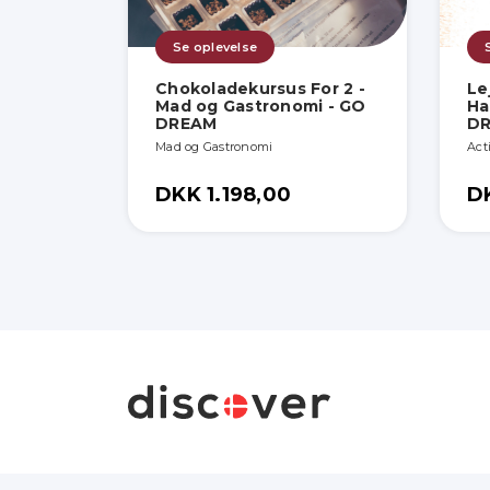
Se oplevelse
Chokoladekursus For 2 -
Le
Mad og Gastronomi - GO
Ha
DREAM
D
Mad og Gastronomi
Act
DKK 1.198,00
D