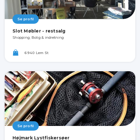
Se profil
Slot Møbler - restsalg
Shopping, Bolig & indretning
6940 Lem St
Se profil
Højmark Lystfiskersøer