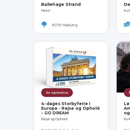
Ballehage Strand
De
Natur
Kul
8270 Højbjerg
Se oplevelse
4-dages Storbyferie I
Lø
Europa - Rejse og Ophold
Am
- GO DREAM
og
Rejse og Ophold
Kult