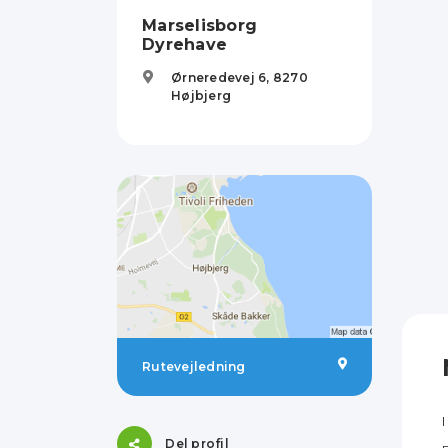
Marselisborg
Dyrehave
Ørneredevej 6,
8270
Højbjerg
Rutevejledning
Del profil