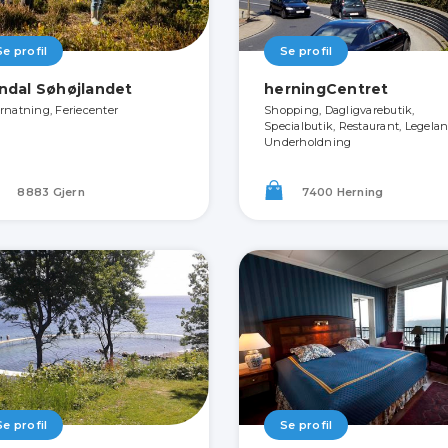
Se profil
Se profil
ndal Søhøjlandet
herningCentret
rnatning, Feriecenter
Shopping, Dagligvarebutik,
Specialbutik, Restaurant, Legelan
Underholdning
8883 Gjern
7400 Herning
Se profil
Se profil