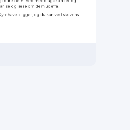
 og fodre dem med medbragte æbler og
u kan se og læse om dem udefra.
 Dyrehaven ligger, og du kan ved skovens