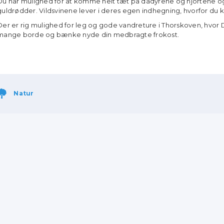
Du har mulighed for at komme helt tæt på dådyrene og hjortene
guldrødder. Vildsvinene lever i deres egen indhegning, hvorfor d
Der er rig mulighed for leg og gode vandreture i Thorskoven, hvor
mange borde og bænke nyde din medbragte frokost.
Natur