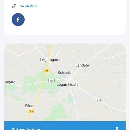
74743551
Rutevejledning