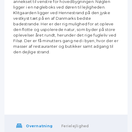
annekset til venstre for hovedbygningen. Nøglen
ligger i en nøgleboks ved døren til lejligheden.
Klitgaarden ligger ved Hennestrand på den jyske
vestkyst tæt på en af Danmarks bedste
badestrande. Her er der rig mulighed for at opleve
den flotte og uspolerede natur, som byder på store
oplevelser året rundt, herunder det rige fugleliv ved
Filsø. Der er få minutters gang ned i byen, hvor der er
masser af restauranter og butikker samt adgang til
den dejlige strand.
Overnatning
Ferielejlighed