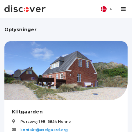
Oplysninger
Klitgaarden
Porsevej 19B,
6854
Henne
kontakt@axelgaard.org