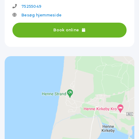
75255049
Besøg hjemmeside
Book online