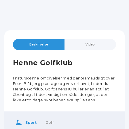
Beskrivelse
Video
Henne Golfklub
I naturskønne omgivelser med panoramaudsigt over
Filsø, Blåbjerg plantage og vesterhavet, finder du
Henne Golfklub. Golfbanens 18 huller er anlagt i et
åbent og til tiders vindigt område, der gør, at der
ikke er to dage hvor banen skal spilles ens.
Sport
Golf