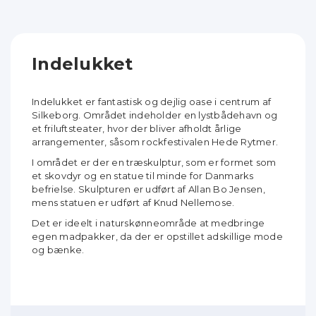
Indelukket
Indelukket er fantastisk og dejlig oase i centrum af
Silkeborg. Området indeholder en lystbådehavn og
et friluftsteater, hvor der bliver afholdt årlige
arrangementer, såsom rockfestivalen Hede Rytmer.
I området er der en træskulptur, som er formet som
et skovdyr og en statue til minde for Danmarks
befrielse. Skulpturen er udført af Allan Bo Jensen,
mens statuen er udført af Knud Nellemose.
Det er ideelt i naturskønneområde at medbringe
egen madpakker, da der er opstillet adskillige mode
og bænke.