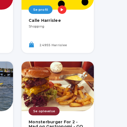
Se profil
Calle Harrislee
Shopping
24955 Harrislee
Se oplevelse
Monsterburger For 2 -
Mad og Gastronomi - GO