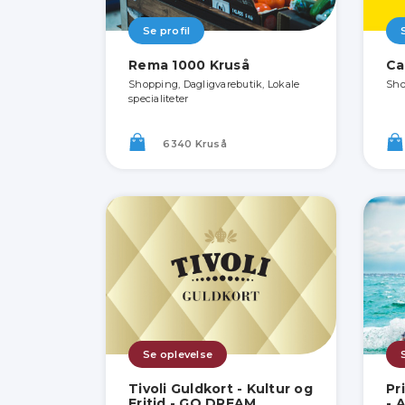
Se profil
Rema 1000 Kruså
Ca
Shopping, Dagligvarebutik, Lokale
Sho
specialiteter
6340 Kruså
Se oplevelse
Tivoli Guldkort - Kultur og
Pr
Fritid - GO DREAM
- 