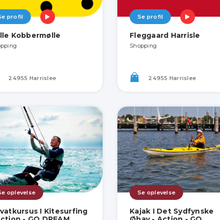
Se profil
Se profil
lle Kobbermølle
Fleggaard Harrisle
pping
Shopping
24955 Harrislee
24955 Harrislee
Se oplevelse
Se oplevelse
ivatkursus I Kitesurfing
Kajak I Det Sydfynske
Action - GO DREAM
Øhav - Action - GO