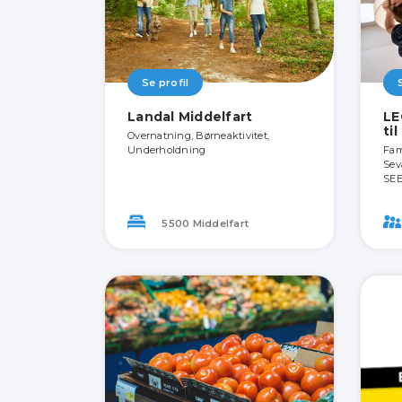
Se profil
Landal Middelfart
LE
ti
Overnatning, Børneaktivitet,
Underholdning
Fami
Sev
SEE
5500 Middelfart