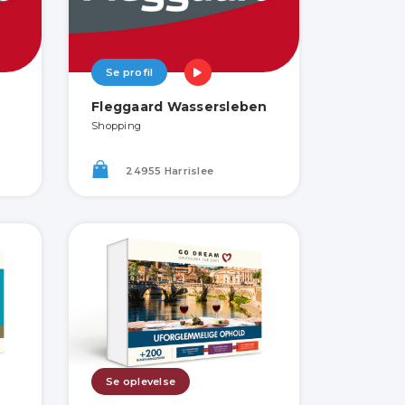
Se profil
e
Fleggaard Wassersleben
Shopping
24955 Harrislee
Se oplevelse