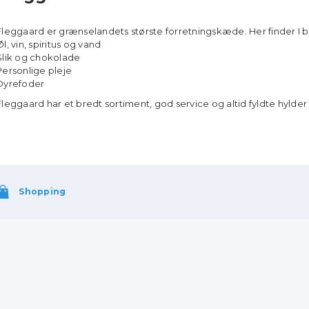
Fleggaard er grænselandets største forretningskæde. Her finder I b
Øl, vin, spiritus og vand
Slik og chokolade
Personlige pleje
Dyrefoder
Fleggaard har et bredt sortiment, god service og altid fyldte hylder
Shopping