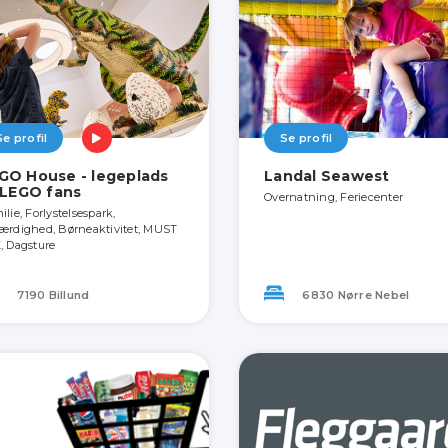
Se profil
Se profil
GO House - legeplads
Landal Seawest
l LEGO fans
Overnatning, Feriecenter
lie, Forlystelsespark,
ærdighed, Børneaktivitet, MUST
, Dagsture
7190 Billund
6830 Nørre Nebel