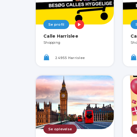
Se profil
Calle Harrislee
Ca
Shopping
Sho
24955 Harrislee
Se oplevelse