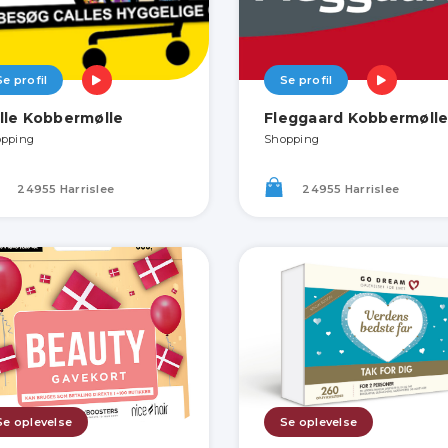
Se profil
Se profil
lle Kobbermølle
Fleggaard Kobbermøll
pping
Shopping
24955 Harrislee
24955 Harrislee
Se oplevelse
Se oplevelse