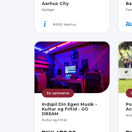
Aarhus City
Ba
Nyttige
Fam
8000 Aarhus
Se oplevelse
Indspil Din Egen Musik -
Po
Kultur og Fritid - GO
Ac
DREAM
Act
Kultur og Fritid