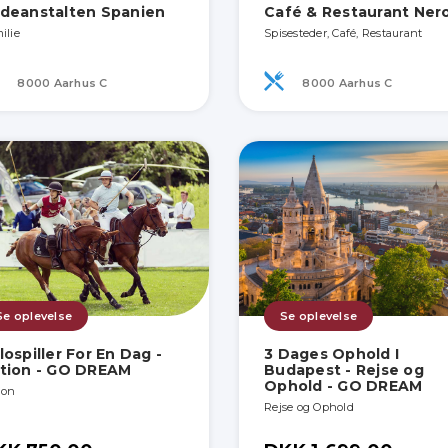
deanstalten Spanien
Café & Restaurant Ner
ilie
Spisesteder, Café, Restaurant
8000 Aarhus C
8000 Aarhus C
Se oplevelse
Se oplevelse
lospiller For En Dag -
3 Dages Ophold I
tion - GO DREAM
Budapest - Rejse og
Ophold - GO DREAM
ion
Rejse og Ophold