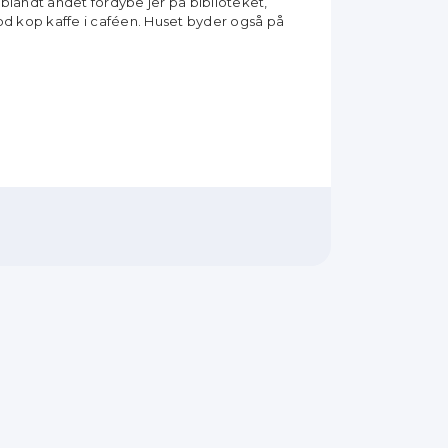
andt andet fordybe jer på biblioteket,
d kop kaffe i caféen. Huset byder også på