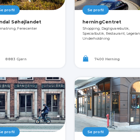
Se profil
Se profil
ndal Søhøjlandet
herningCentret
rnatning, Feriecenter
Shopping, Dagligvarebutik,
Specialbutik, Restaurant, Legelan
Underholdning
8883 Gjern
7400 Herning
Se profil
Se profil