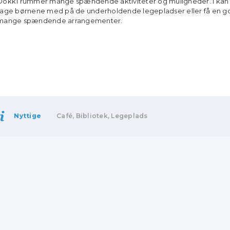
Dokk1 rummer mange spændende aktiviteter og muligheder. I kan bl
tage børnene med på de underholdende legepladser eller få en go
mange spændende arrangementer.
Nyttige
Café, Bibliotek, Legeplads