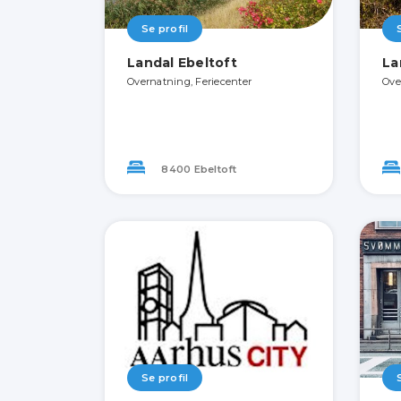
Se profil
Landal Ebeltoft
La
Overnatning, Feriecenter
Ove
8400 Ebeltoft
Se profil