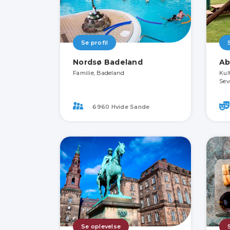
Se profil
Nordsø Badeland
Ab
Familie, Badeland
Kul
Sev
6960 Hvide Sande
Se oplevelse