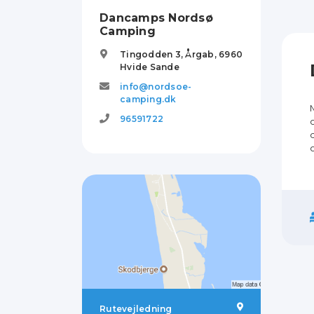
Dancamps Nordsø
Camping
Tingodden 3, Årgab,
6960
Hvide Sande
info@nordsoe-
camping.dk
96591722
Rutevejledning