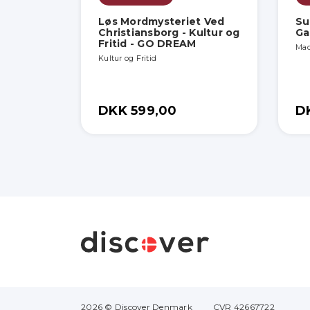
Løs Mordmysteriet Ved
Su
Christiansborg - Kultur og
Ga
Fritid - GO DREAM
Mad
Kultur og Fritid
DKK 599,00
D
2026 © Discover Denmark
CVR 42667722