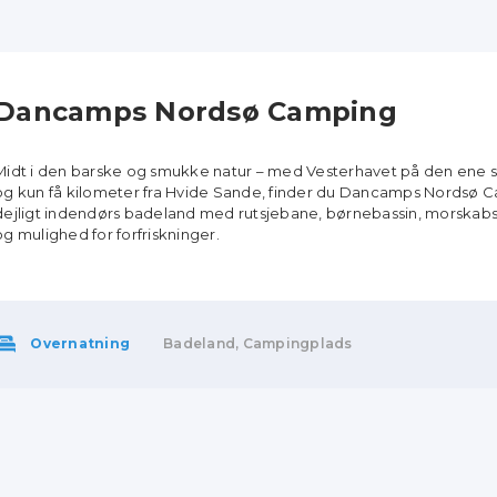
Dancamps Nordsø Camping
Midt i den barske og smukke natur – med Vesterhavet på den ene 
og kun få kilometer fra Hvide Sande, finder du Dancamps Nordsø
dejligt indendørs badeland med rutsjebane, børnebassin, morskabs
og mulighed for forfriskninger.
Overnatning
Badeland, Campingplads