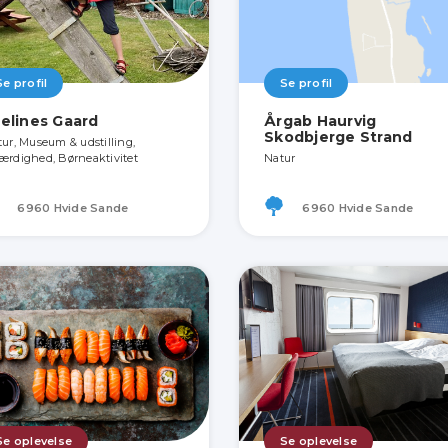
Se profil
Se profil
elines Gaard
Årgab Haurvig
Skodbjerge Strand
tur, Museum & udstilling,
ærdighed, Børneaktivitet
Natur
6960 Hvide Sande
6960 Hvide Sande
Se oplevelse
Se oplevelse