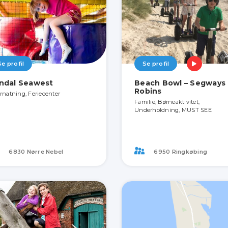
Se profil
Se profil
ndal Seawest
Beach Bowl – Segways
Robins
rnatning, Feriecenter
Familie, Børneaktivitet,
Underholdning, MUST SEE
6830 Nørre Nebel
6950 Ringkøbing