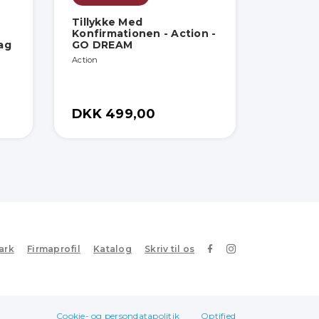
Tillykke Med
Konfirmationen - Action -
ag
GO DREAM
Action
DKK 499,00
ark
Firmaprofil
Katalog
Skriv til os
Cookie- og persondatapolitik
Optified