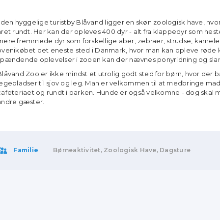
I den hyggelige turistby Blåvand ligger en skøn zoologisk have, hvor
året rundt. Her kan der opleves 400 dyr - alt fra klappedyr som heste
mere fremmede dyr som forskellige aber, zebraer, strudse, kamel
ovenikøbet det eneste sted i Danmark, hvor man kan opleve røde
spændende oplevelser i zooen kan der nævnes ponyridning og sla
Blåvand Zoo er ikke mindst et utrolig godt sted for børn, hvor der b
legepladser til sjov og leg. Man er velkommen til at medbringe mad 
cafeteriaet og rundt i parken. Hunde er også velkomne - dog skal man
andre gæster.
Familie
Børneaktivitet, Zoologisk Have, Dagsture