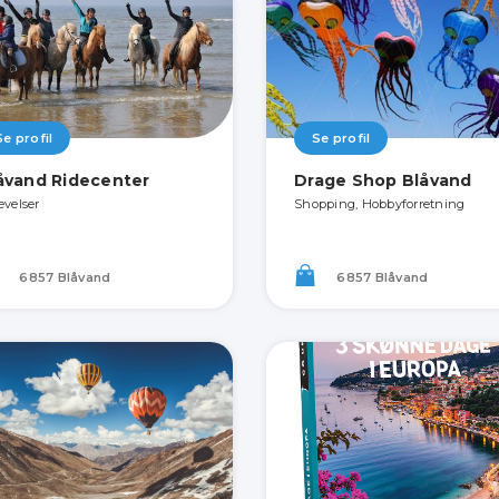
Se profil
Se profil
åvand Ridecenter
Drage Shop Blåvand
evelser
Shopping, Hobbyforretning
6857 Blåvand
6857 Blåvand