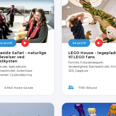
Se profil
Se profil
aside Safari - naturlige
LEGO House - legeplad
levelser ved
til LEGO fans
stkysten
Familie, Forlystelsespark,
t see, Specialbutik,
Seværdighed, Børneaktivitet, M
neaktivitet, Autentiske
SEE, Dagsture
evelser, Cykeludlejning
6960 Hvide Sande
7190 Billund