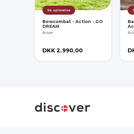
Se oplevelse
Bowcombat - Action - GO
Ba
DREAM
Ac
Action
Act
DKK 2.990,00
D