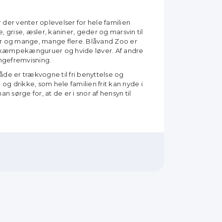
 der venter oplevelser for hele familien
, grise, æsler, kaniner, geder og marsvin til
er og mange, mange flere. Blåvand Zoo er
 kæmpekænguruer og hvide løver. Af andre
ngefremvisning.
åde er trækvogne til fri benyttelse og
og drikke, som hele familien frit kan nyde i
 sørge for, at de er i snor af hensyn til