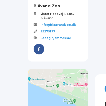
Blåvand Zoo
Øster Hedevej 1,
6857
Blåvand
info@blaavandzoo.dk
75279177
Besøg hjemmeside