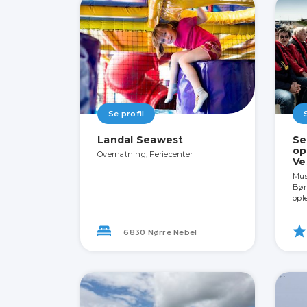
Se profil
Landal Seawest
Se
op
Overnatning, Feriecenter
Ve
Mus
Bør
opl
6830 Nørre Nebel