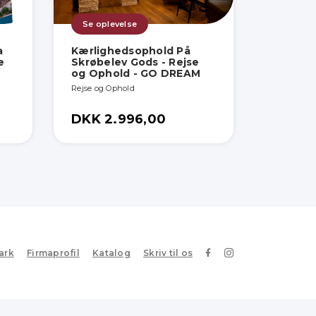
Se oplevelse
a
Kærlighedsophold På
e
Skrøbelev Gods - Rejse
og Ophold - GO DREAM
Rejse og Ophold
DKK 2.996,00
ark
Firmaprofil
Katalog
Skriv til os