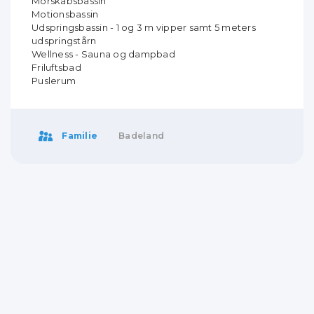
Morskabsbassin
Motionsbassin
Udspringsbassin - 1 og 3 m vipper samt 5 meters
udspringstårn
Wellness - Sauna og dampbad
Friluftsbad
Puslerum
Familie
Badeland