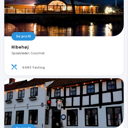
Se profil
Ribehøj
Spisesteder, Gourmet
6683 Føvling