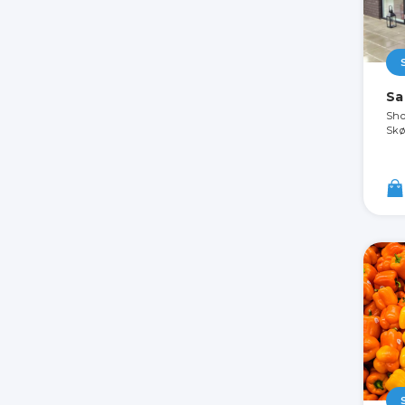
Sa
Sho
Skø