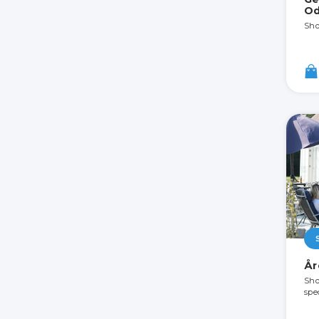
Od
Sho
År
Sho
spec