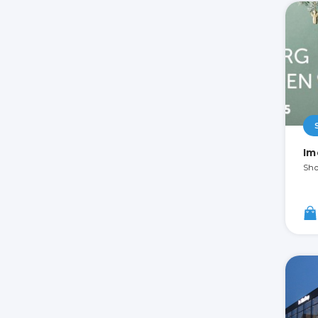
Im
Sho