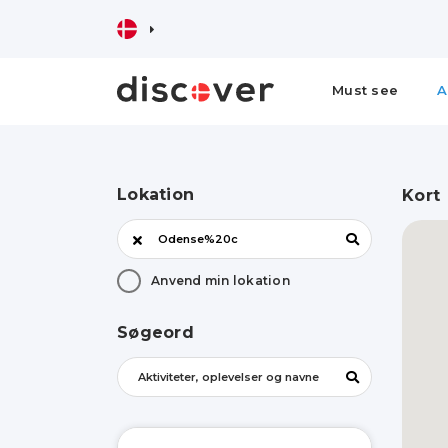
Must see
A
Lokation
Kort
Anvend min lokation
Søgeord