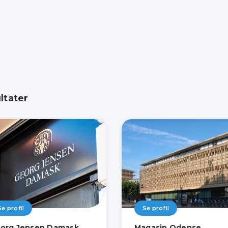
ltater
Se profil
Se profil
org Jensen Damask
Magasin Odense