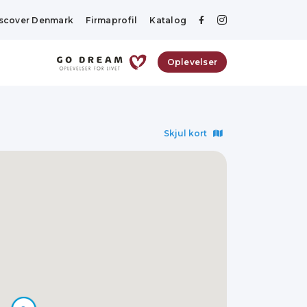
scover Denmark
Firmaprofil
Katalog
Oplevelser
Skjul kort