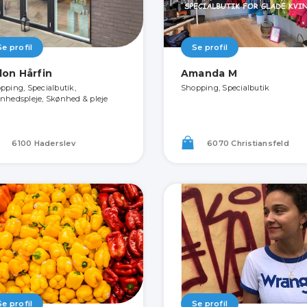
Se profil
Se profil
lon Hårfin
Amanda M
pping, Specialbutik,
Shopping, Specialbutik
nhedspleje, Skønhed & pleje
6100 Haderslev
6070 Christiansfeld
Se profil
Se profil