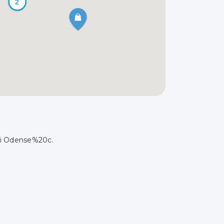
2
i i Odense%20c.