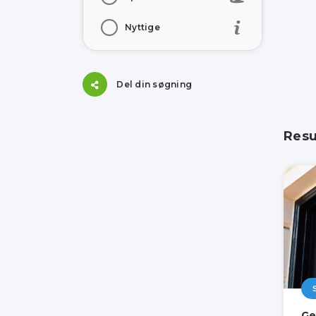
Nyttige
Del din søgning
Resu
Ge