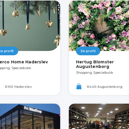
Se profil
Se profil
erco Home Haderslev
Hertug Blomster
Augustenborg
pping, Specialbutik
Shopping, Specialbutik
6100 Haderslev
6440 Augustenborg