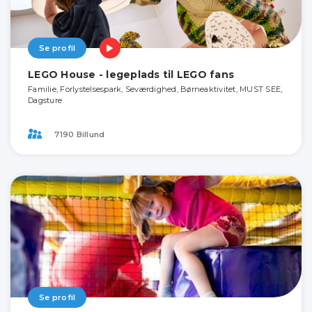
Se profil
LEGO House - legeplads til LEGO fans
Familie, Forlystelsespark, Seværdighed, Børneaktivitet, MUST SEE,
Dagsture
7190 Billund
Se profil