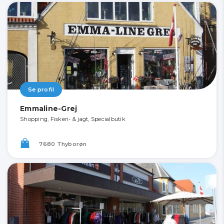
Se profil
Emmaline-Grej
Shopping, Fiskeri- & jagt, Specialbutik
7680 Thyborøn