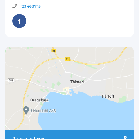
23463715
Rutevejledning