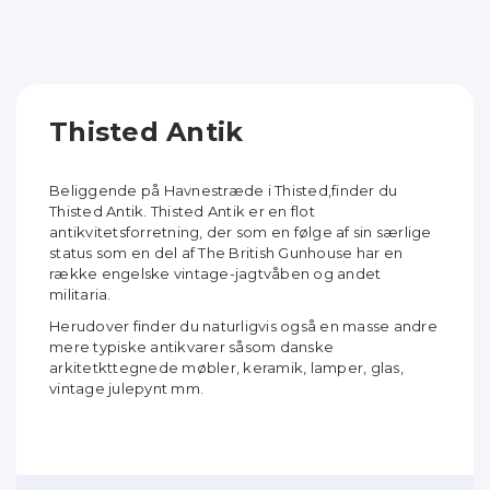
Thisted Antik
Beliggende på Havnestræde i Thisted,finder du
Thisted Antik. Thisted Antik er en flot
antikvitetsforretning, der som en følge af sin særlige
status som en del af The British Gunhouse har en
række engelske vintage-jagtvåben og andet
militaria.
Herudover finder du naturligvis også en masse andre
mere typiske antikvarer såsom danske
arkitetkttegnede møbler, keramik, lamper, glas,
vintage julepynt mm.