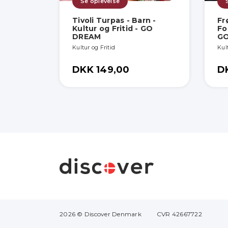
Se oplevelse
Tivoli Turpas - Barn -
Fr
Kultur og Fritid - GO
For
DREAM
G
Kultur og Fritid
Kult
DKK 149,00
D
2026 © Discover Denmark
CVR 42667722