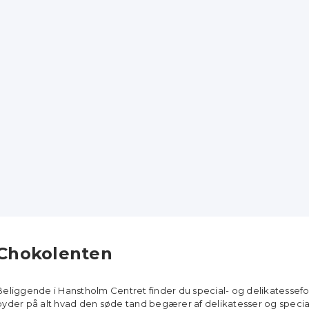
Chokolenten
Beliggende i Hanstholm Centret finder du special- og delikatesse
byder på alt hvad den søde tand begærer af delikatesser og specia