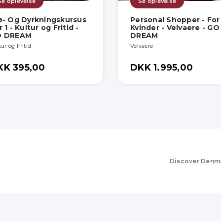
Se oplevelse
Se oplevelse
ø- Og Dyrkningskursus
Personal Shopper - For
 1 - Kultur og Fritid -
Kvinder - Velvaere - GO
O DREAM
DREAM
ur og Fritid
Velvaere
KK 395,00
DKK 1.995,00
Discover Denm