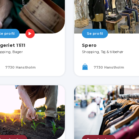
Se profil
Se profil
geriet 11i11
Spero
pping, Bager
Shopping, Tøj & tilbehør
7730 Hanstholm
7730 Hanstholm