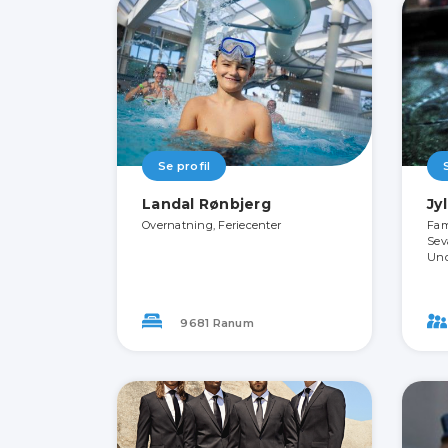
Se profil
Landal Rønbjerg
Jy
Overnatning, Feriecenter
Fam
Sev
Und
9681 Ranum