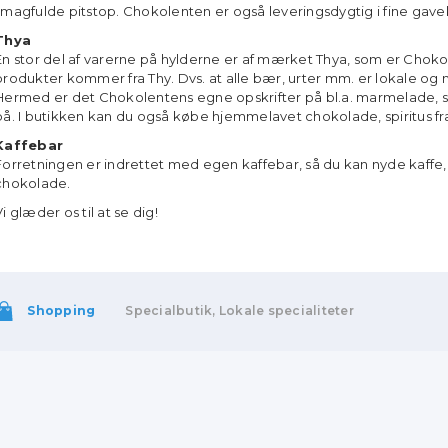
smagfulde pitstop. Chokolenten er også leveringsdygtig i fine gave
Thya
En stor del af varerne på hylderne er af mærket Thya, som er Choko
produkter kommer fra Thy. Dvs. at alle bær, urter mm. er lokale og nø
Hermed er det Chokolentens egne opskrifter på bl.a. marmelade, s
på. I butikken kan du også købe hjemmelavet chokolade, spiritus f
Kaffebar
Forretningen er indrettet med egen kaffebar, så du kan nyde kaffe, 
chokolade.
Vi glæder os til at se dig!
Shopping
Specialbutik, Lokale specialiteter