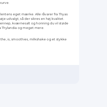
kurve.
lentens eget mærke. Alle råvarer fra Thyas
je udvalgt, så der sikres en høj kvalitet.
ennep, kværnesalt og honning du vil støde
ra Thylandia og meget mere.
the, is, smoothies, milkshake og et stykke