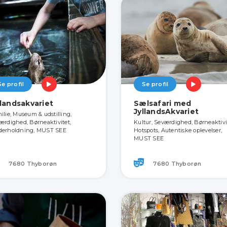
Se profil
Se profil
llandsakvariet
Sælsafari med
JyllandsAkvariet
ilie, Museum & udstilling,
ærdighed, Børneaktivitet,
Kultur, Seværdighed, Børneaktivi
erholdning, MUST SEE
Hotspots, Autentiske oplevelser,
MUST SEE
7680 Thyborøn
7680 Thyborøn