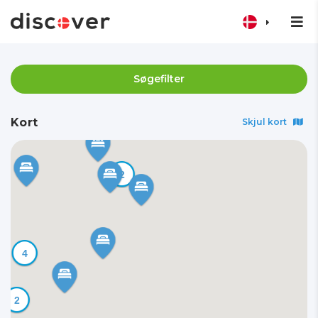
Søgefilter
Kort
Skjul kort
2
4
2