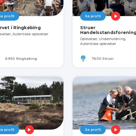
Se profil
Se profil
rvet i Ringkøbing
Struer
Handelsstandsforenin
evelser, Autentiske oplevelser
Oplevelser, Underholdning,
Autentiske oplevelser
6950 Ringkøbing
7600 Struer
Se profil
Se profil