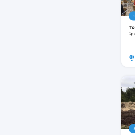
To
Opl