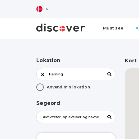
Must see
A
Lokation
Kort
Anvend min lokation
Søgeord