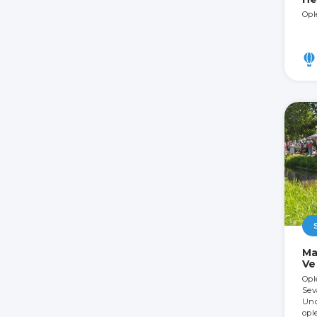
Opl
Ma
Ve
Opl
Sev
Und
opl