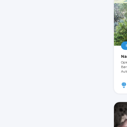
Na
Opl
Bør
Aut