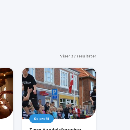
Viser
37
resultater
Se profil
Tarm Handelsforening