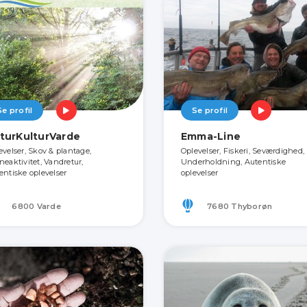
Se profil
Se profil
turKulturVarde
Emma-Line
evelser, Skov & plantage,
Oplevelser, Fiskeri, Seværdighed,
neaktivitet, Vandretur,
Underholdning, Autentiske
entiske oplevelser
oplevelser
6800 Varde
7680 Thyborøn