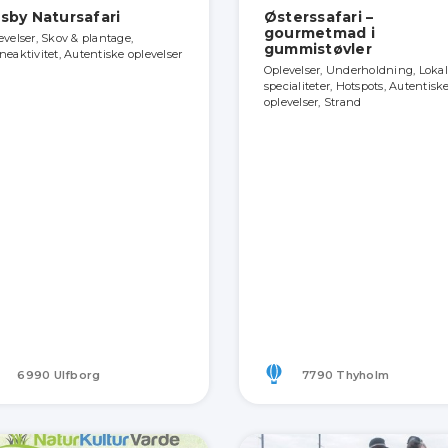
sby Natursafari
Østerssafari –
gourmetmad i
evelser, Skov & plantage,
gummistøvler
neaktivitet, Autentiske oplevelser
Oplevelser, Underholdning, Loka
specialiteter, Hotspots, Autentisk
oplevelser, Strand
6990 Ulfborg
7790 Thyholm