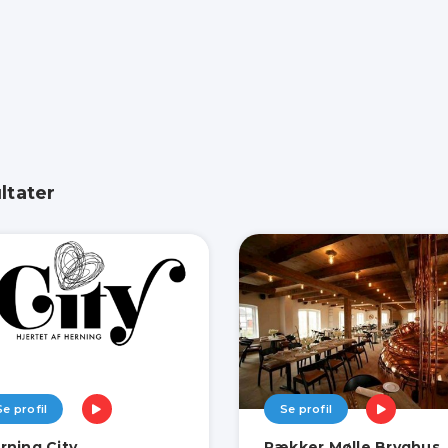
ltater
Se profil
Se profil
rning City
Rækker Mølle Bryghus