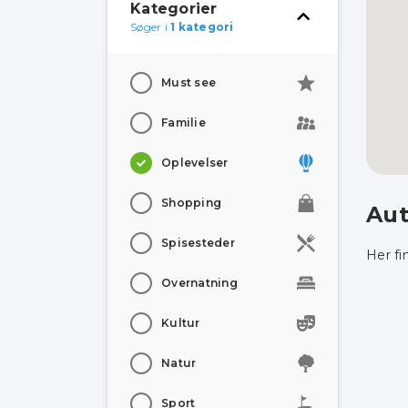
Kategorier
Søger i
1 kategori
Must see
Familie
Oplevelser
Shopping
Aut
Spisesteder
Her fi
Overnatning
Kultur
Natur
Sport