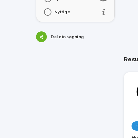
Nyttige
Del din søgning
Resu
He