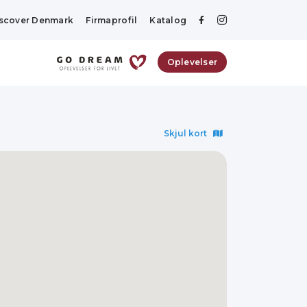
scover Denmark
Firmaprofil
Katalog
Oplevelser
Skjul kort