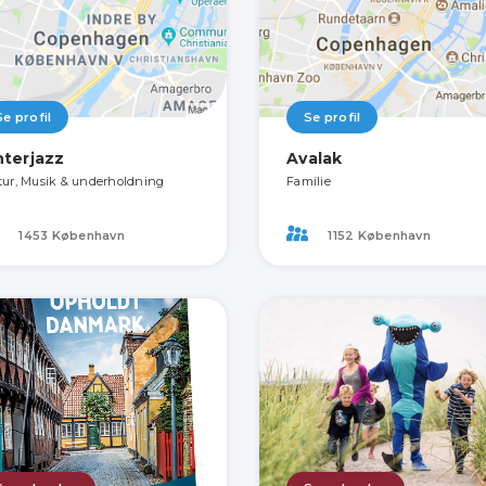
Se profil
Se profil
nterjazz
Avalak
tur, Musik & underholdning
Familie
1453 København
1152 København