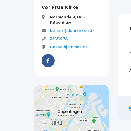
Vor Frue Kirke
Nørregade 8,
1165
København
kontor@domkirken.dk
33151078
Besøg hjemmeside