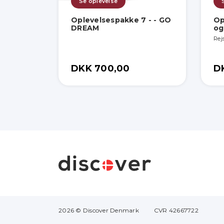
Se oplevelse
Oplevelsespakke 7 - - GO
Op
DREAM
og
Rej
DKK 700,00
D
2026 © Discover Denmark
CVR 42667722