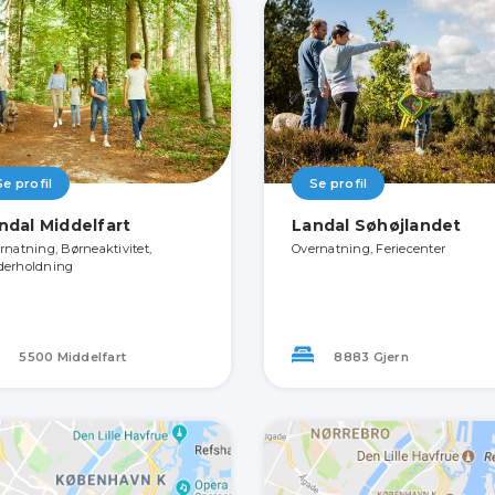
Se profil
Se profil
ndal Middelfart
Landal Søhøjlandet
rnatning, Børneaktivitet,
Overnatning, Feriecenter
erholdning
5500 Middelfart
8883 Gjern