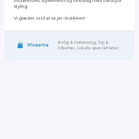
modeshows, styleevents og foredrag med fokus på
styling.
Vi glæder os til at se jer i butikken!
Bolig & indretning, Tøj &
Shopping
tilbehør, Lokale specialiteter