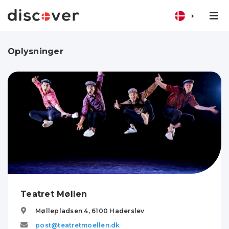
Oplysninger
Teatret Møllen
Møllepladsen 4,
6100
Haderslev
post@teatretmoellen.dk