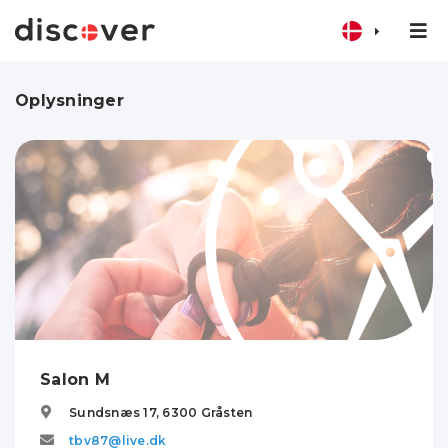
Oplysninger
Salon M
Sundsnæs 17,
6300
Gråsten
tbv87@live.dk