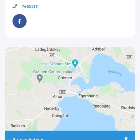
74652111
Rutevejledning