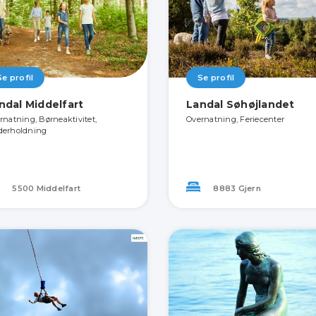
Se profil
Se profil
ndal Middelfart
Landal Søhøjlandet
rnatning, Børneaktivitet,
Overnatning, Feriecenter
erholdning
5500 Middelfart
8883 Gjern