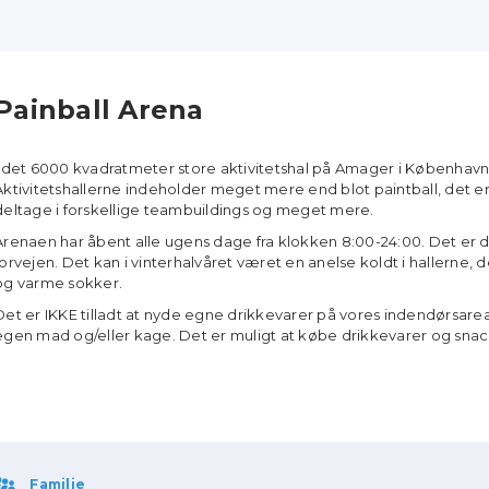
Painball Arena
I det 6000 kvadratmeter store aktivitetshal på Amager i København 
Aktivitetshallerne indeholder meget mere end blot paintball, det e
deltage i forskellige teambuildings og meget mere.
Arenaen har åbent alle ugens dage fra klokken 8:00-24:00. Det er dog
forvejen. Det kan i vinterhalvåret været en anelse koldt i hallerne, d
og varme sokker.
Det er IKKE tilladt at nyde egne drikkevarer på vores indendørsare
egen mad og/eller kage. Det er muligt at købe drikkevarer og snacks 
Familie