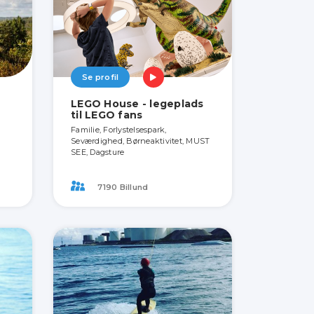
Se profil
LEGO House - legeplads
til LEGO fans
Familie, Forlystelsespark,
Seværdighed, Børneaktivitet, MUST
SEE, Dagsture
7190 Billund