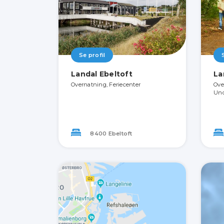
Se profil
Landal Ebeltoft
La
Overnatning, Feriecenter
Ove
Und
8400 Ebeltoft