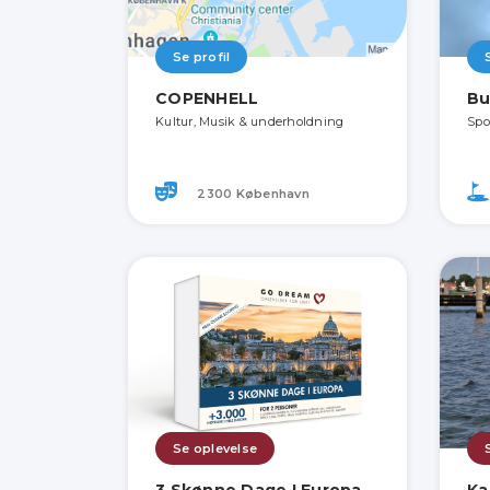
Se profil
COPENHELL
Bu
Kultur, Musik & underholdning
Spo
2300 København
Se oplevelse