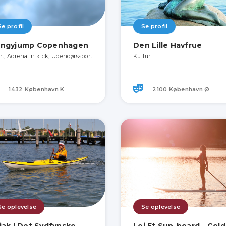
Se profil
Se profil
ngyjump Copenhagen
Den Lille Havfrue
rt, Adrenalin kick, Udendørssport
Kultur
1432 København K
2100 København Ø
Se oplevelse
Se oplevelse