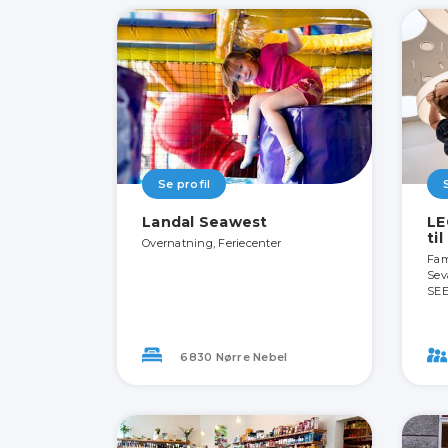
Se profil
Landal Seawest
LE
ti
Overnatning, Feriecenter
Fami
Sev
SEE
6830 Nørre Nebel