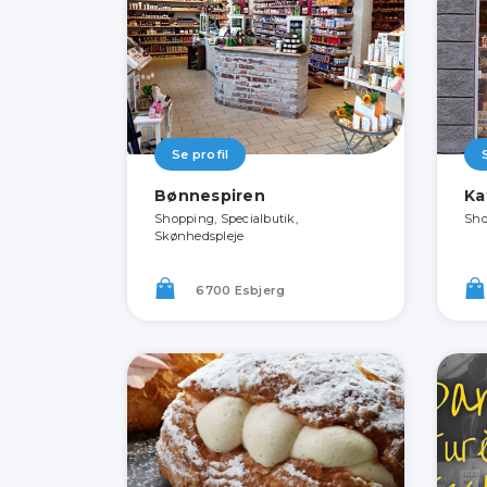
Se profil
Bønnespiren
Ka
Shopping, Specialbutik,
Sho
Skønhedspleje
6700 Esbjerg