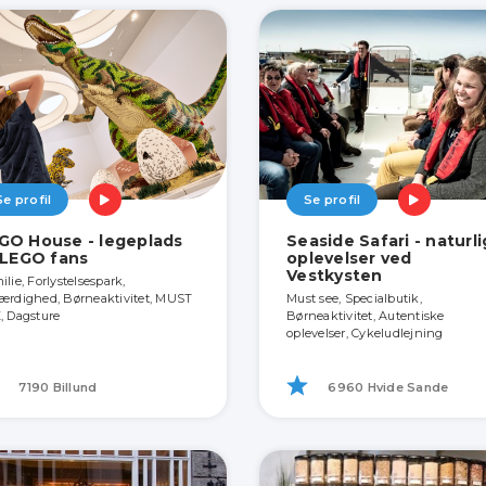
Se profil
Se profil
GO House - legeplads
Seaside Safari - naturl
l LEGO fans
oplevelser ved
Vestkysten
lie, Forlystelsespark,
ærdighed, Børneaktivitet, MUST
Must see, Specialbutik,
, Dagsture
Børneaktivitet, Autentiske
oplevelser, Cykeludlejning
7190 Billund
6960 Hvide Sande