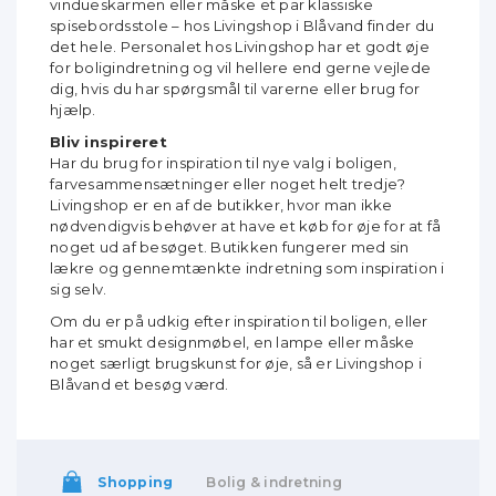
vindueskarmen eller måske et par klassiske
spisebordsstole – hos Livingshop i Blåvand finder du
det hele. Personalet hos Livingshop har et godt øje
for boligindretning og vil hellere end gerne vejlede
dig, hvis du har spørgsmål til varerne eller brug for
hjælp.
Bliv inspireret
Har du brug for inspiration til nye valg i boligen,
farvesammensætninger eller noget helt tredje?
Livingshop er en af de butikker, hvor man ikke
nødvendigvis behøver at have et køb for øje for at få
noget ud af besøget. Butikken fungerer med sin
lækre og gennemtænkte indretning som inspiration i
sig selv.
Om du er på udkig efter inspiration til boligen, eller
har et smukt designmøbel, en lampe eller måske
noget særligt brugskunst for øje, så er Livingshop i
Blåvand et besøg værd.
Shopping
Bolig & indretning