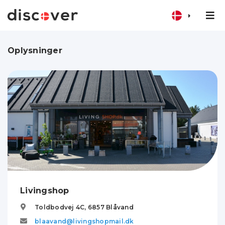
Oplysninger
Livingshop
Toldbodvej 4C,
6857
Blåvand
blaavand@livingshopmail.dk