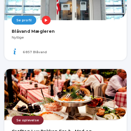
Se profil
Blåvand Mægleren
Nyttige
6857 Blåvand
Se oplevelse